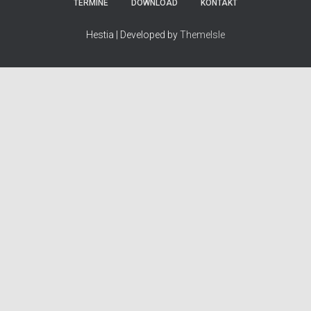
TERMINE
DOWNLOAD
KONTAKT
Hestia | Developed by
ThemeIsle