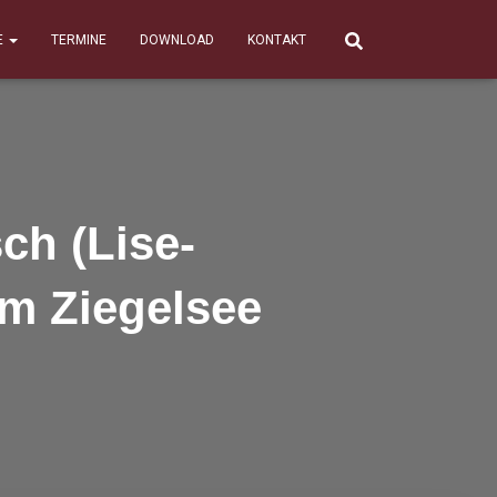
E
TERMINE
DOWNLOAD
KONTAKT
ch (Lise-
am Ziegelsee