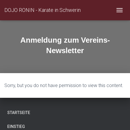
DOJO RONIN - Karate in Schwerin
T
O
G
G
L
Anmeldung zum Vereins-
E
N
Newsletter
A
V
I
G
A
T
Sorry, but you do not have permission to view this content.
I
O
N
STARTSEITE
EINSTIEG