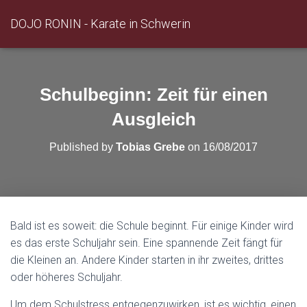
DOJO RONIN - Karate in Schwerin
Schulbeginn: Zeit für einen
Ausgleich
Published by
Tobias Grebe
on
16/08/2017
Bald ist es soweit: die Schule beginnt. Für einige Kinder wird
es das erste Schuljahr sein. Eine spannende Zeit fängt für
die Kleinen an. Andere Kinder starten in ihr zweites, drittes
oder höheres Schuljahr.
Um dem Schulstress entgegenzuwirken, ist es wichtig, einen