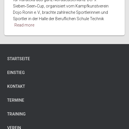
Sieben‑Seen‑Cup, organisiert vom Kampfkunstverein
Dojo Ronin e. V., brachte zahlreiche Sportlerinnen und
Sportler in der Halle der Beruflichen Schule Technik
Read more
STARTSEITE
EINSTIEG
KONTAKT
TERMINE
TRAINING
VEREIN