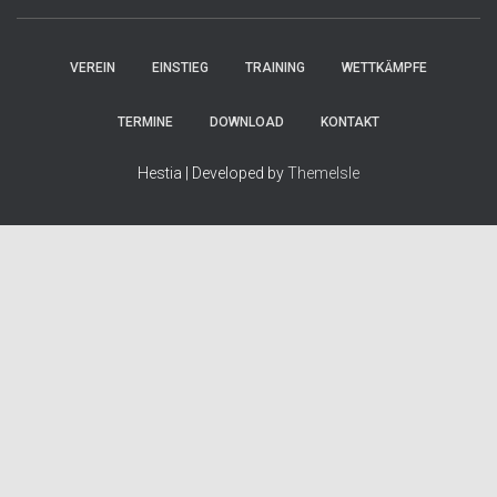
VEREIN
EINSTIEG
TRAINING
WETTKÄMPFE
TERMINE
DOWNLOAD
KONTAKT
Hestia | Developed by
ThemeIsle